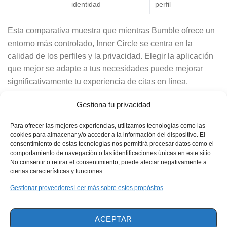
identidad
perfil
Esta comparativa muestra que mientras Bumble ofrece un
entorno más controlado, Inner Circle se centra en la
calidad de los perfiles y la privacidad. Elegir la aplicación
que mejor se adapte a tus necesidades puede mejorar
significativamente tu experiencia de citas en línea.
Gestiona tu privacidad
La clave para una experiencia segura en
aplicaciones de citas es la combinación
Para ofrecer las mejores experiencias, utilizamos tecnologías como las
de tecnología avanzada y hábitos de
cookies para almacenar y/o acceder a la información del dispositivo. El
consentimiento de estas tecnologías nos permitirá procesar datos como el
usuario conscientes.
comportamiento de navegación o las identificaciones únicas en este sitio.
No consentir o retirar el consentimiento, puede afectar negativamente a
ciertas características y funciones.
Consejos para Mantener la Privacidad en
Gestionar proveedores
Leer más sobre estos propósitos
Aplicaciones de Citas
La privacidad en las aplicaciones de citas comienza con la
ACEPTAR
información que decides compartir. Es aconsejable evitar