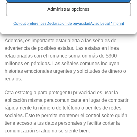
publicar detalles personales como tu dirección, lugar de
Administrar opciones
trabajo o cualquier otra información que pueda identificarte
fácilmente. Opta por compartir detalles generales que te
Opt-out preferences
Declaración de privacidad
Aviso Legal / Imprint
describan sin comprometer tu seguridad.
Además, es importante estar alerta a las señales de
advertencia de posibles estafas. Las estafas en línea
relacionadas con el romance sumaron más de $300
millones en pérdidas. Las señales comunes incluyen
historias emocionales urgentes y solicitudes de dinero o
regalos.
Otra estrategia para proteger tu privacidad es usar la
aplicación misma para comunicarte en lugar de compartir
rápidamente tu número de teléfono o perfiles de redes
sociales. Esto te permite mantener el control sobre quién
tiene acceso a tus datos personales y facilita cortar la
comunicación si algo no se siente bien.