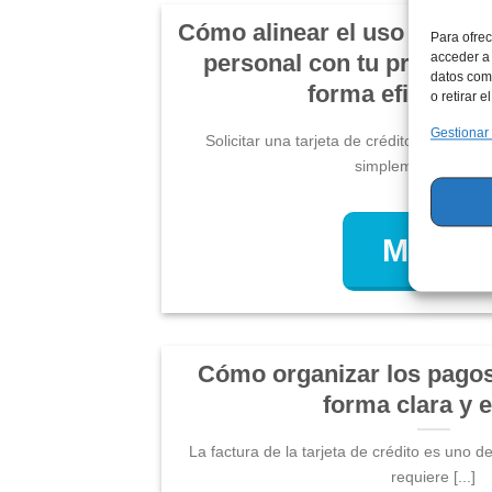
Cómo alinear el uso de la ta
Para ofrec
personal con tu presupu
acceder a 
datos como
forma eficiente 
o retirar 
Gestionar
Solicitar una tarjeta de crédito es una de
simplemente llenar [
MÁS...
Cómo organizar los pagos 
forma clara y e
La factura de la tarjeta de crédito es uno 
requiere [...]