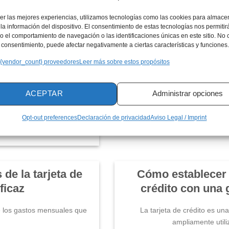
rjeta y del crédito
Cómo incluir la tarje
er las mejores experiencias, utilizamos tecnologías como las cookies para almace
esto mensual de
financiera de forma
la información del dispositivo. El consentimiento de estas tecnologías nos permitir
 el comportamiento de navegación o las identificaciones únicas en este sitio. No 
y clara
el consentimiento, puede afectar negativamente a ciertas características y funciones.
La tarjeta de crédito puede ser 
 {vendor_count} proveedores
Leer más sobre estos propósitos
fi
cisión que va más allá de
...]
ACEPTAR
Administrar opciones
M
Opt-out preferences
Declaración de privacidad
Aviso Legal / Imprint
de la tarjeta de
Cómo establecer l
ficaz
crédito con una 
de los gastos mensuales que
La tarjeta de crédito es un
ampliamente utili