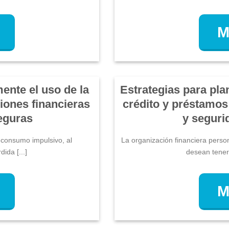
M
ente el uso de la
Estrategias para plan
iones financieras
crédito y préstamos
eguras
y seguri
l consumo impulsivo, al
La organización financiera perso
ida [...]
desean tener e
M