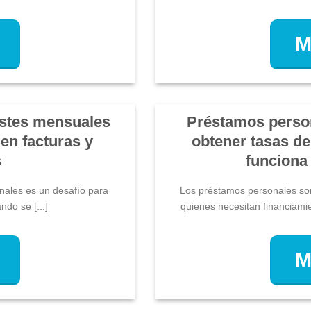
M
stes mensuales
Préstamos perso
en facturas y
obtener tasas de
s
funciona
onales es un desafío para
Los préstamos personales son
do se [...]
quienes necesitan financiamie
M