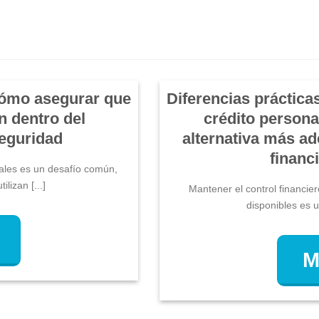
 cómo asegurar que
Diferencias prácticas
n dentro del
crédito personal
eguridad
alternativa más a
financ
nales es un desafío común,
lizan [...]
Mantener el control financier
disponibles es un
M