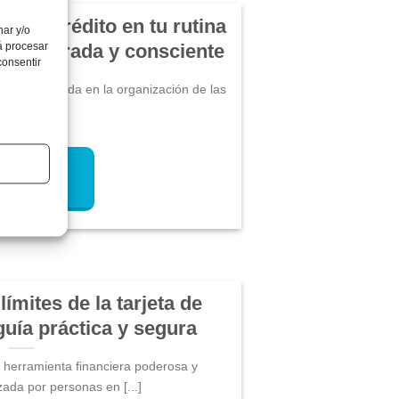
ta de crédito en tu rutina
nar y/o
 equilibrada y consciente
á procesar
consentir
una gran aliada en la organización de las
nanzas [...]
ÁS...
ímites de la tarjeta de
guía práctica y segura
a herramienta financiera poderosa y
zada por personas en [...]