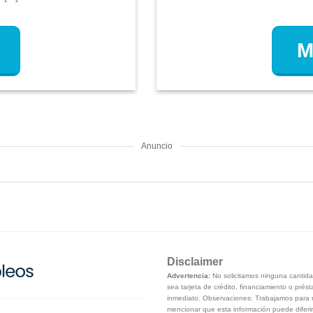
M
Anuncio
Disclaimer
Advertencia:
No solicitamos ninguna cantidad
sea tarjeta de crédito, financiamiento o prés
inmediato. Observaciones: Trabajamos para m
mencionar que esta información puede diferir