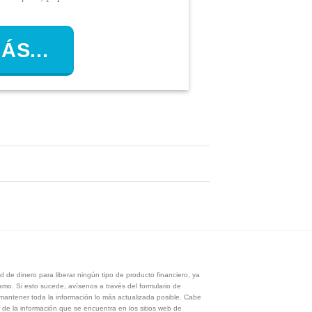
ÁS...
 de dinero para liberar ningún tipo de producto financiero, ya
tamo. Si esto sucede, avísenos a través del formulario de
antener toda la información lo más actualizada posible. Cabe
 de la información que se encuentra en los sitios web de