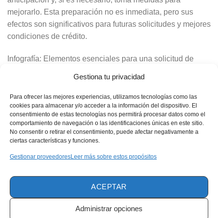
mejorarlo. Esta preparación no es inmediata, pero sus
efectos son significativos para futuras solicitudes y mejores
condiciones de crédito.
Infografía: Elementos esenciales para una solicitud de
tarjeta de crédito organizada
Gestiona tu privacidad
• Documento de identidad (DNI o licencia de conducir
actualizada)
Para ofrecer las mejores experiencias, utilizamos tecnologías como las
cookies para almacenar y/o acceder a la información del dispositivo. El
• Número de identificación fiscal (si no figura en el
consentimiento de estas tecnologías nos permitirá procesar datos como el
documento principal)
comportamiento de navegación o las identificaciones únicas en este sitio.
• Comprobante de domicilio (últimos 90 días)
No consentir o retirar el consentimiento, puede afectar negativamente a
ciertas características y funciones.
• Comprobante de ingresos (últimos 3 meses)
• Declaración de impuestos (si corresponde)
Gestionar proveedores
Leer más sobre estos propósitos
• Extractos bancarios (en caso de ser autónomo)
• Prueba de vínculo con titular (si los documentos están a
ACEPTAR
nombre de terceros)
• Digitalización clara y legible de todos los archivos
Administrar opciones
• Datos coherentes y estandarizados en los documentos