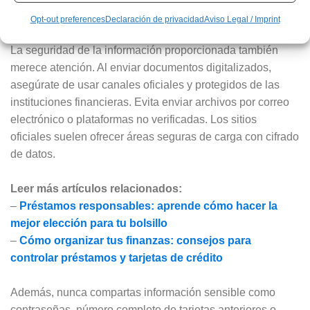
• Historial crediticio monitoreado y sin deudas pendientes
Opt-out preferences
Declaración de privacidad
Aviso Legal / Imprint
La seguridad de la información proporcionada también
merece atención. Al enviar documentos digitalizados,
asegúrate de usar canales oficiales y protegidos de las
instituciones financieras. Evita enviar archivos por correo
electrónico o plataformas no verificadas. Los sitios
oficiales suelen ofrecer áreas seguras de carga con cifrado
de datos.
Leer más artículos relacionados:
–
Préstamos responsables: aprende cómo hacer la
mejor elección para tu bolsillo
–
Cómo organizar tus finanzas: consejos para
controlar préstamos y tarjetas de crédito
Además, nunca compartas información sensible como
contraseñas, número completo de tarjetas anteriores o