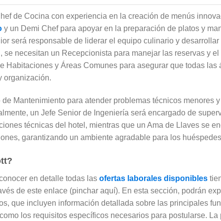
hef de Cocina con experiencia en la creación de menús innovad
o
y un Demi Chef para apoyar en la preparación de platos y ma
r será responsable de liderar el equipo culinario y desarrollar
n, se necesitan un Recepcionista para manejar las reservas y el
e Habitaciones y Áreas Comunes para asegurar que todas las 
y organización.
de Mantenimiento para atender problemas técnicos menores y 
nalmente, un Jefe Senior de Ingeniería será encargado de superv
aciones técnicas del hotel, mientras que un Ama de Llaves se en
iones, garantizando un ambiente agradable para los huéspedes
ott?
conocer en detalle todas las
ofertas laborales disponibles
tie
ravés de este enlace (pinchar aquí). En esta sección, podrán ex
s, que incluyen información detallada sobre las principales fu
como los requisitos específicos necesarios para postularse. La 