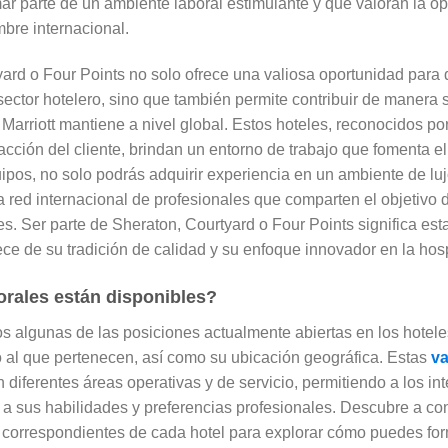
r parte de un ambiente laboral estimulante y que valoran la op
bre internacional.
yard o Four Points no solo ofrece una valiosa oportunidad para 
sector hotelero, sino que también permite contribuir de manera s
Marriott mantiene a nivel global. Estos hoteles, reconocidos por
acción del cliente, brindan un entorno de trabajo que fomenta el
uipos, no solo podrás adquirir experiencia en un ambiente de luj
 red internacional de profesionales que comparten el objetivo 
. Ser parte de Sheraton, Courtyard o Four Points significa est
e de su tradición de calidad y su enfoque innovador en la hosp
orales están disponibles?
s algunas de las posiciones actualmente abiertas en los hotele
o al que pertenecen, así como su ubicación geográfica. Estas
v
 diferentes áreas operativas y de servicio, permitiendo a los in
a sus habilidades y preferencias profesionales. Descubre a co
s correspondientes de cada hotel para explorar cómo puedes for