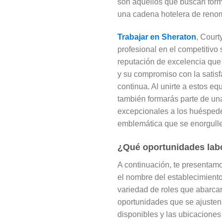
son aquellos que buscan forma
una cadena hotelera de renom
Trabajar en Sheraton
, Court
profesional en el competitivo 
reputación de excelencia que 
y su compromiso con la satisf
continua. Al unirte a estos eq
también formarás parte de una
excepcionales a los huéspedes
emblemática que se enorgullec
¿Qué oportunidades lab
A continuación, te presentamo
el nombre del establecimient
variedad de roles que abarcan
oportunidades que se ajusten 
disponibles y las ubicacione