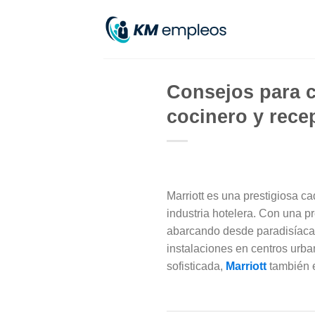
Skip
to
content
Consejos para c
cocinero y recep
Marriott es una prestigiosa c
industria hotelera. Con una p
abarcando desde paradisíacas
instalaciones en centros urb
sofisticada,
Marriott
también 