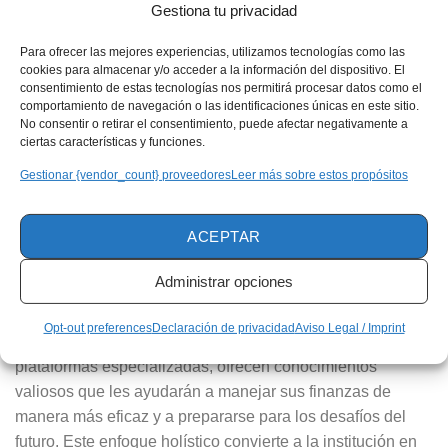
Gestiona tu privacidad
Leer más artículos relacionados:
Para ofrecer las mejores experiencias, utilizamos tecnologías como las
cookies para almacenar y/o acceder a la información del dispositivo. El
consentimiento de estas tecnologías nos permitirá procesar datos como el
Préstamos personales flexibles: descubre cómo
comportamiento de navegación o las identificaciones únicas en este sitio.
pueden ayudarte a mejorar tus finanzas
No consentir o retirar el consentimiento, puede afectar negativamente a
Más fácil que nunca: préstamos personales para tus
ciertas características y funciones.
necesidades
Gestionar {vendor_count} proveedores
Leer más sobre estos propósitos
Más allá del apoyo financiero, esta entidad se destaca por
ACEPTAR
su compromiso con el desarrollo integral de sus clientes.
Los estudiantes no solo acceden a préstamos, sino que
Administrar opciones
también disfrutan de recursos educativos gratuitos que les
permiten mejorar sus habilidades en la
gestión
financiera
Opt-out preferences
Declaración de privacidad
Aviso Legal / Imprint
y el emprendimiento. Estos cursos, disponibles a través de
plataformas especializadas, ofrecen conocimientos
valiosos que les ayudarán a manejar sus finanzas de
manera más eficaz y a prepararse para los desafíos del
futuro. Este enfoque holístico convierte a la institución en