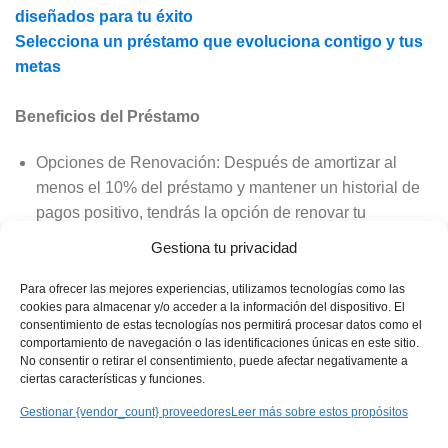
diseñados para tu éxito
Selecciona un préstamo que evoluciona contigo y tus
metas
Beneficios del Préstamo
Opciones de Renovación: Después de amortizar al
menos el 10% del préstamo y mantener un historial de
pagos positivo, tendrás la opción de renovar tu
préstamo. Esta política recompensa tu lealtad y
Gestiona tu privacidad
responsabilidad financiera con condiciones
potencialmente más ventajosas.
Para ofrecer las mejores experiencias, utilizamos tecnologías como las
cookies para almacenar y/o acceder a la información del dispositivo. El
Comodidad en los Pagos: El débito automático
consentimiento de estas tecnologías nos permitirá procesar datos como el
comportamiento de navegación o las identificaciones únicas en este sitio.
garantiza que tus cuotas se paguen puntualmente sin
No consentir o retirar el consentimiento, puede afectar negativamente a
que tengas que hacer ningún esfuerzo adicional,
ciertas características y funciones.
proporcionando una experiencia de préstamo sin
Gestionar {vendor_count} proveedores
Leer más sobre estos propósitos
estrés.