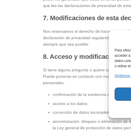
que lea las declaraciones de privacidad de esta
7. Modificaciones de esta de
Nos reservamos el derecho de hacer enmiendas
declaración de privacidad regularmente para e
siempre que sea posible.
Para ofrec
8. Acceso y modificación de 
acceder a 
datos como
o retirar 
Si tiene alguna pregunta o quiere saber qué d
Gestionar
Puede ponerse en contacto con nosotros a travé
personales:
confirmación de la existencia del tratamien
acceso a los datos;
corrección de datos incompletos, inexacto
anonimización, bloqueo o eliminación de d
la Ley general de protección de datos pe