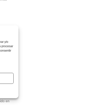
e
nar y/o
á procesar
consentir
s.
cido en