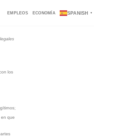
SPANISH
EMPLEOS
ECONOMÍA
▼
 legales
con los
gítimos;
s en que
artes