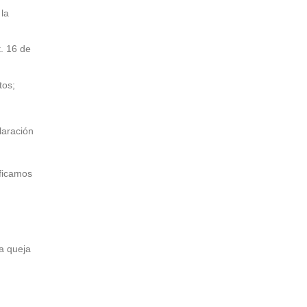
 la
t. 16 de
tos;
laración
ificamos
a queja