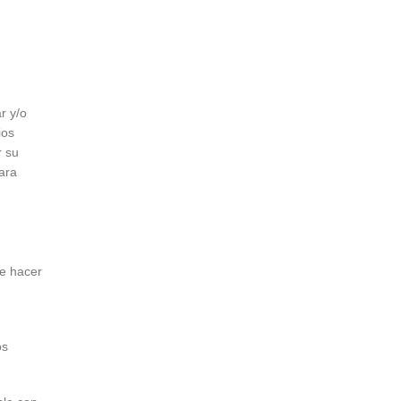
r y/o
ios
r su
ara
de hacer
os