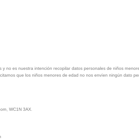
s y no es nuestra intención recopilar datos personales de niños menor
olicitamos que los niños menores de edad no nos envíen ningún dato pe
ngdom, WC1N 3AX.
m