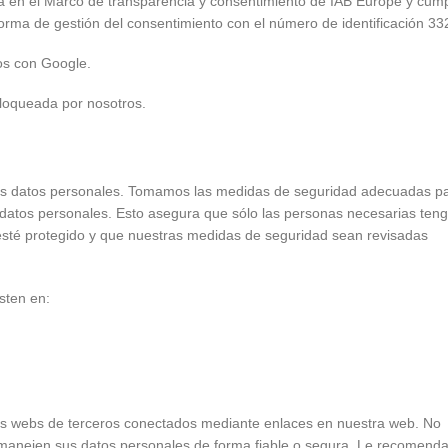
 el Marco de transparencia y consentimiento de IAB Europe y cump
taforma de gestión del consentimiento con el número de identificación 3
s con Google.
bloqueada por nosotros.
os datos personales. Tomamos las medidas de seguridad adecuadas p
os datos personales. Esto asegura que sólo las personas necesarias ten
 esté protegido y que nuestras medidas de seguridad sean revisadas
sten en:
 las webs de terceros conectados mediante enlaces en nuestra web. No
 manejen sus datos personales de forma fiable o segura. Le recomen