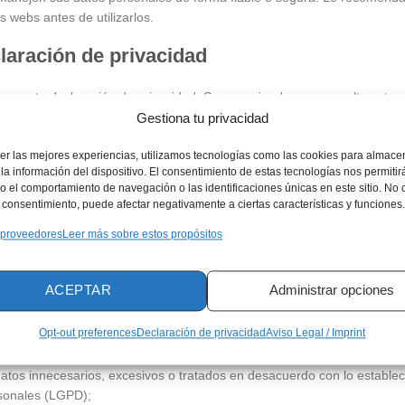
s webs antes de utilizarlos.
claración de privacidad
 a esta declaración de privacidad. Se recomienda que consulte esta
star al tanto de cualquier cambio. Además, le informaremos activament
Gestiona tu privacidad
er las mejores experiencias, utilizamos tecnologías como las cookies para almace
sus datos
la información del dispositivo. El consentimiento de estas tecnologías nos permitir
 el comportamiento de navegación o las identificaciones únicas en este sitio. No 
el consentimiento, puede afectar negativamente a ciertas características y funciones.
atos personales tenemos sobre usted, póngase en contacto con nosotro
 proveedores
Leer más sobre estos propósitos
s de la siguiente información. Sus derechos con respecto a los datos
ACEPTAR
Administrar opciones
to;
Opt-out preferences
Declaración de privacidad
Aviso Legal / Imprint
s o desactualizados;
atos innecesarios, excesivos o tratados en desacuerdo con lo estable
rsonales (LGPD);