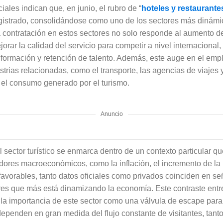
iales indican que, en junio, el rubro de “
hoteles y restaurante
gistrado, consolidándose como uno de los sectores más dinámi
 contratación en estos sectores no solo responde al aumento de l
rar la calidad del servicio para competir a nivel internacional,
 formación y retención de talento. Además, este auge en el em
strias relacionadas, como el transporte, las agencias de viajes 
 el consumo generado por el turismo.
Anuncio
l sector turístico se enmarca dentro de un contexto particular q
adores macroeconómicos, como la inflación, el incremento de la
sfavorables, tanto datos oficiales como privados coinciden en se
res que más está dinamizando la economía. Este contraste entre
 la importancia de este sector como una válvula de escape para 
ependen en gran medida del flujo constante de visitantes, tan