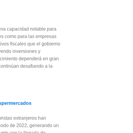
 una capacidad notable para
les como para las empresas
tivos fiscales que el gobierno
yendo inversiones y
recimiento dependerá en gran
continúan desafiando a la
 supermercados
uristas extranjeros han
riodo de 2022, generando un
unto con la llegada de