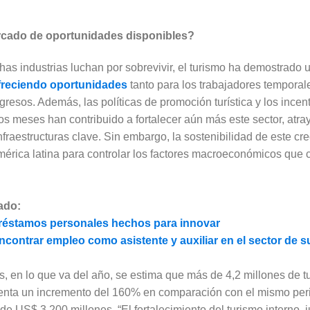
rcado de oportunidades disponibles?
as industrias luchan por sobrevivir, el turismo ha demostrado
freciendo oportunidades
tanto para los trabajadores tempora
gresos. Además, las políticas de promoción turística y los incen
s meses han contribuido a fortalecer aún más este sector, atra
nfraestructuras clave. Sin embargo, la sostenibilidad de este c
érica latina para controlar los factores macroeconómicos que 
ado:
réstamos personales hechos para innovar
encontrar empleo como asistente y auxiliar en el sector de
s, en lo que va del año, se estima que más de 4,2 millones de t
resenta un incremento del 160% en comparación con el mismo pe
 US$ 3.200 millones. “El fortalecimiento del turismo interno, j