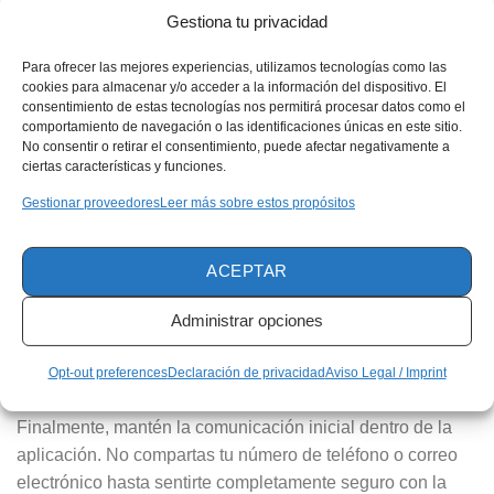
La privacidad es esencial al usar aplicaciones de citas. El
Gestiona tu privacidad
60% de los usuarios de estas apps en todo el mundo se
preocupa por la protección de sus datos. Por ello, es vital
Para ofrecer las mejores experiencias, utilizamos tecnologías como las
implementar medidas para protegerse en el entorno digital.
cookies para almacenar y/o acceder a la información del dispositivo. El
consentimiento de estas tecnologías nos permitirá procesar datos como el
comportamiento de navegación o las identificaciones únicas en este sitio.
Primero, limita la información personal que compartes en
No consentir o retirar el consentimiento, puede afectar negativamente a
tu perfil. Detalles como tu dirección o lugar de trabajo no
ciertas características y funciones.
son necesarios y pueden ser mal utilizados. Aplicaciones
Gestionar proveedores
Leer más sobre estos propósitos
como OkCupid permiten ajustar qué datos son visibles
para otros usuarios.
ACEPTAR
Además, evita compartir fotos comprometedoras.
Administrar opciones
Asegúrate de que las imágenes que publiques no incluyan
información sensible o ubicaciones identificables. Es
Opt-out preferences
Declaración de privacidad
Aviso Legal / Imprint
recomendable usar fotos recientes, pero generales.
Finalmente, mantén la comunicación inicial dentro de la
aplicación. No compartas tu número de teléfono o correo
electrónico hasta sentirte completamente seguro con la