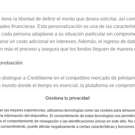
 tiene la libertad de definir el monto que desea solicitar, así 
ades financieras. Esta personalización es una de las caracterí
a cada persona adaptarse a su situación particular sin compro
rar un costo adicional en intereses. Además, el ingreso de datos
ún más el proceso y asegura que los fondos lleguen de manera 
Aprobación
e distingue a Credilikeme en el competitivo mercado de préstam
 mundo donde el tiempo es esencial, la plataforma se comprome
nutos. Esta agilidad permite a los usuarios acceder a sus fondos
Gestiona tu privacidad
urgencia financiera que pueda surgir. La transferencia de dinero 
io, eliminando así cualquier espera innecesaria y brindando tra
er las mejores experiencias, utilizamos tecnologías como las cookies para almace
ente.
la información del dispositivo. El consentimiento de estas tecnologías nos permitir
 el comportamiento de navegación o las identificaciones únicas en este sitio. No 
el consentimiento, puede afectar negativamente a ciertas características y funciones.
Anuncio