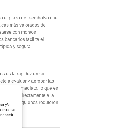
como el plazo de reembolso que
sticas más valoradas de
meterse con montos
 bancarios facilita el
rápida y segura.
os es la rapidez en su
te a evaluar y aprobar las
 casi de inmediato, lo que es
se realiza directamente a la
nquilidad a quienes requieren
nar y/o
á procesar
consentir