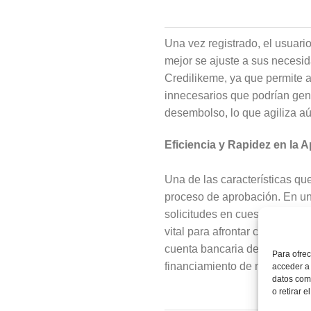
Una vez registrado, el usuario
mejor se ajuste a sus necesid
Credilikeme, ya que permite 
innecesarios que podrían gene
desembolso, lo que agiliza a
Eficiencia y Rapidez en la 
Una de las características qu
proceso de aprobación. En un
solicitudes en cuestión de mi
vital para afrontar cualquier 
cuenta bancaria del prestatar
Para ofrec
financiamiento de manera urg
acceder a 
datos como
o retirar 