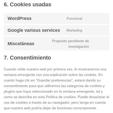
6. Cookies usadas
WordPress
Funcional
Consent
to
Google various services
Marketing
service
Consent
wordpress
to
Propósito pendiente de
service
Misceláneas
Consent
investigación
google-
to
various-
service
7. Consentimiento
services
misceláneas
Cuando visite nuestra web por primera vez, le mostraremos una
ventana emergente con una explicación sobre las cookies. En
cuanto haga clic en “Guardar preferencias”, estará dando su
consentimiento para que utilicemos las categorías de cookies y
plugins que haya seleccionado en la ventana emergente, tal y
como se describe en esta Política de cookies. Puede desactivar el
uso de cookies a través de su navegador, pero tenga en cuenta
que nuestra web podría dejar de funcionar correctamente.