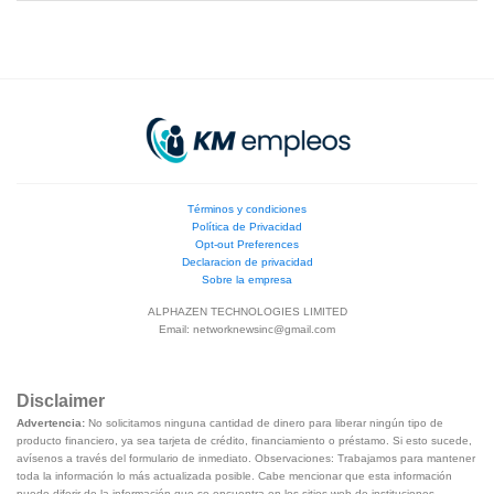
Términos y condiciones
Política de Privacidad
Opt-out Preferences
Declaracion de privacidad
Sobre la empresa
ALPHAZEN TECHNOLOGIES LIMITED
Email:
networknewsinc@gmail.com
Disclaimer
Advertencia:
No solicitamos ninguna cantidad de dinero para liberar ningún tipo de
producto financiero, ya sea tarjeta de crédito, financiamiento o préstamo. Si esto sucede,
avísenos a través del formulario de inmediato. Observaciones: Trabajamos para mantener
toda la información lo más actualizada posible. Cabe mencionar que esta información
puede diferir de la información que se encuentra en los sitios web de instituciones