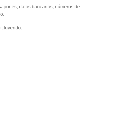
saportes, datos bancarios, números de
io.
incluyendo: