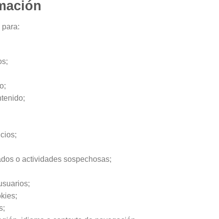
mación
 para:
os;
o;
ntenido;
cios;
ados o actividades sospechosas;
usuarios;
kies;
s;