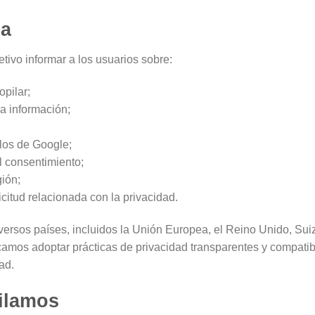
ca
tivo informar a los usuarios sobre:
pilar;
ha información;
 los de Google;
l consentimiento;
ión;
citud relacionada con la privacidad.
versos países, incluidos la Unión Europea, el Reino Unido, Suiz
amos adoptar prácticas de privacidad transparentes y compatible
ad.
ilamos