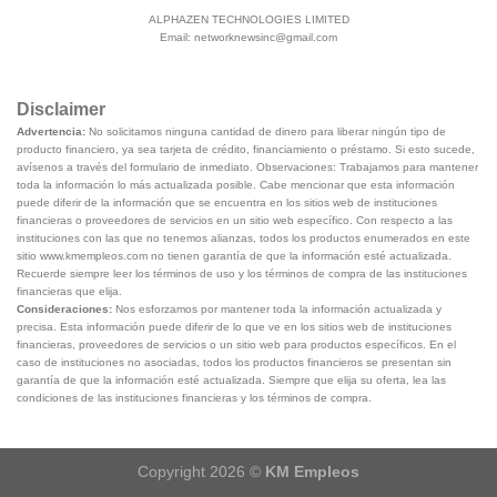
ALPHAZEN TECHNOLOGIES LIMITED
Email:
networknewsinc@gmail.com
Disclaimer
Advertencia:
No solicitamos ninguna cantidad de dinero para liberar ningún tipo de
producto financiero, ya sea tarjeta de crédito, financiamiento o préstamo. Si esto sucede,
avísenos a través del formulario de inmediato. Observaciones: Trabajamos para mantener
toda la información lo más actualizada posible. Cabe mencionar que esta información
puede diferir de la información que se encuentra en los sitios web de instituciones
financieras o proveedores de servicios en un sitio web específico. Con respecto a las
instituciones con las que no tenemos alianzas, todos los productos enumerados en este
sitio www.kmempleos.com no tienen garantía de que la información esté actualizada.
Recuerde siempre leer los términos de uso y los términos de compra de las instituciones
financieras que elija.
Consideraciones:
Nos esforzamos por mantener toda la información actualizada y
precisa. Esta información puede diferir de lo que ve en los sitios web de instituciones
financieras, proveedores de servicios o un sitio web para productos específicos. En el
caso de instituciones no asociadas, todos los productos financieros se presentan sin
garantía de que la información esté actualizada. Siempre que elija su oferta, lea las
condiciones de las instituciones financieras y los términos de compra.
Copyright 2026 ©
KM Empleos