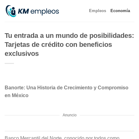
Skip
Empleos
Economía
to
content
Tu entrada a un mundo de posibilidades:
Tarjetas de crédito con beneficios
exclusivos
Banorte: Una Historia de Crecimiento y Compromiso
en México
Anuncio
Banco Mercantil del Norte, conocido por todos como