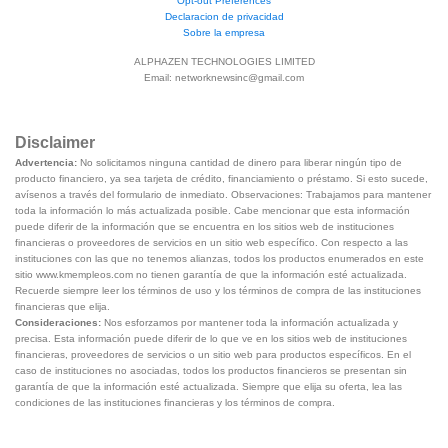
Opt-out Preferences
Declaracion de privacidad
Sobre la empresa
ALPHAZEN TECHNOLOGIES LIMITED
Email:
networknewsinc@gmail.com
Disclaimer
Advertencia:
No solicitamos ninguna cantidad de dinero para liberar ningún tipo de
producto financiero, ya sea tarjeta de crédito, financiamiento o préstamo. Si esto sucede,
avísenos a través del formulario de inmediato. Observaciones: Trabajamos para mantener
toda la información lo más actualizada posible. Cabe mencionar que esta información
puede diferir de la información que se encuentra en los sitios web de instituciones
financieras o proveedores de servicios en un sitio web específico. Con respecto a las
instituciones con las que no tenemos alianzas, todos los productos enumerados en este
sitio www.kmempleos.com no tienen garantía de que la información esté actualizada.
Recuerde siempre leer los términos de uso y los términos de compra de las instituciones
financieras que elija.
Consideraciones:
Nos esforzamos por mantener toda la información actualizada y
precisa. Esta información puede diferir de lo que ve en los sitios web de instituciones
financieras, proveedores de servicios o un sitio web para productos específicos. En el
caso de instituciones no asociadas, todos los productos financieros se presentan sin
garantía de que la información esté actualizada. Siempre que elija su oferta, lea las
condiciones de las instituciones financieras y los términos de compra.