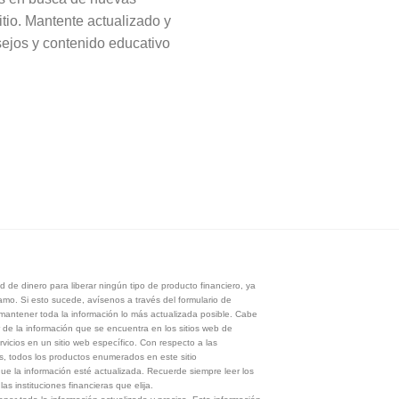
itio. Mantente actualizado y
sejos y contenido educativo
 de dinero para liberar ningún tipo de producto financiero, ya
tamo. Si esto sucede, avísenos a través del formulario de
antener toda la información lo más actualizada posible. Cabe
 de la información que se encuentra en los sitios web de
rvicios en un sitio web específico. Con respecto a las
s, todos los productos enumerados en este sitio
 la información esté actualizada. Recuerde siempre leer los
s instituciones financieras que elija.