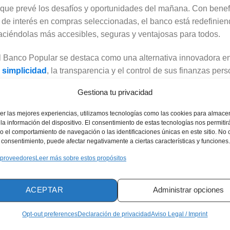
que prevé los desafíos y oportunidades del mañana. Con benefi
% de interés en compras seleccionadas, el banco está redefiniend
haciéndolas más accesibles, seguras y ventajosas para todos.
l Banco Popular se destaca como una alternativa innovadora en 
a
simplicidad
, la transparencia y el control de sus finanzas pers
a estructura de costos transparente, sin comisiones anuales ni c
Gestiona tu privacidad
édito sin preocupaciones adicionales. La eliminación de tasas po
pción altamente atractiva para quienes desean maximizar sus ben
er las mejores experiencias, utilizamos tecnologías como las cookies para almace
éndola en una herramienta financiera esencial para una gestión e
la información del dispositivo. El consentimiento de estas tecnologías nos permitir
 el comportamiento de navegación o las identificaciones únicas en este sitio. No 
el consentimiento, puede afectar negativamente a ciertas características y funciones.
 proveedores
Leer más sobre estos propósitos
Anuncio
ACEPTAR
Administrar opciones
ados:
Opt-out preferences
Declaración de privacidad
Aviso Legal / Imprint