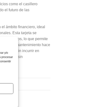
cios como el casillero
o el futuro de las
el ámbito financiero, ideal
onales. Esta tarjeta se
argos ocultos, lo que permite
r emisión y mantenimiento hace
eficios sin incurrir en
nar y/o
ficiente y sin
á procesar
consentir