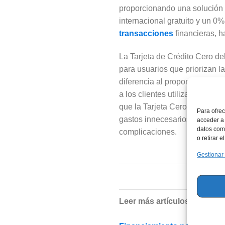
proporcionando una solución 
internacional gratuito y un 0
transacciones
financieras, 
La Tarjeta de Crédito Cero de
para usuarios que priorizan l
diferencia al proporcionar un
a los clientes utilizar su cr
que la Tarjeta Cero sea una o
Para ofrec
gastos innecesarios, convirti
acceder a 
datos como
complicaciones.
o retirar 
Gestionar
Leer más artículos relacion