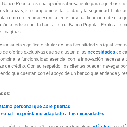
l Banco Popular es una opción sobresaliente para aquellos clie
sus finanzas, sin comprometer la calidad y la seguridad. Enfocad
enta como un recurso esencial en el arsenal financiero de cual
ión a redescubrir la banca con el Banco Popular. Explora cómo
e imaginas.
sta tarjeta significa disfrutar de una flexibilidad sin igual, con
 de ofertas exclusivas que se ajustan a las
necesidades
de ca
ombina la funcionalidad esencial con la innovación necesaria p
as de crédito. Con su respaldo, los clientes pueden navegar po
abiendo que cuentan con el apoyo de un banco que entiende y r
ados:
éstamo personal que abre puertas
ersonal: un préstamo adaptado a tus necesidades
e crédito y finanzas? Explora nuestros otros
artículos
. Si est