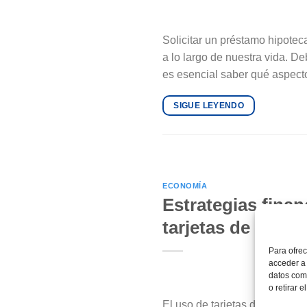
Solicitar un préstamo hipote
a lo largo de nuestra vida. De
es esencial saber qué aspectos
SIGUE LEYENDO
ECONOMÍA
Estrategias fina
tarjetas de crédit
Para ofrec
acceder a 
datos como
o retirar 
El uso de tarjetas de crédito