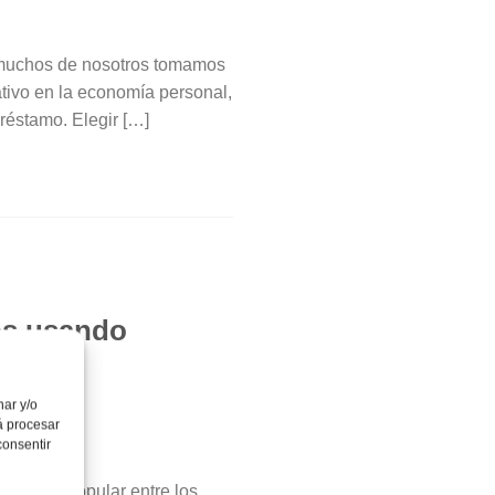
e muchos de nosotros tomamos
ativo en la economía personal,
préstamo. Elegir […]
tos usando
nar y/o
á procesar
consentir
rategia popular entre los