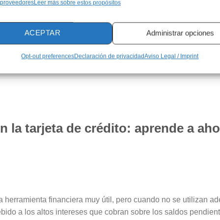
 proveedores
Leer más sobre estos propósitos
izar los beneficios de sus compras diarias. Las tarjetas de c
 permiten a los usuarios ganar puntos cada vez que realizan 
ACEPTAR
Administrar opciones
Opt-out preferences
Declaración de privacidad
Aviso Legal / Imprint
la tarjeta de crédito: aprende a aho
na herramienta financiera muy útil, pero cuando no se utilizan
bido a los altos intereses que cobran sobre los saldos pendien