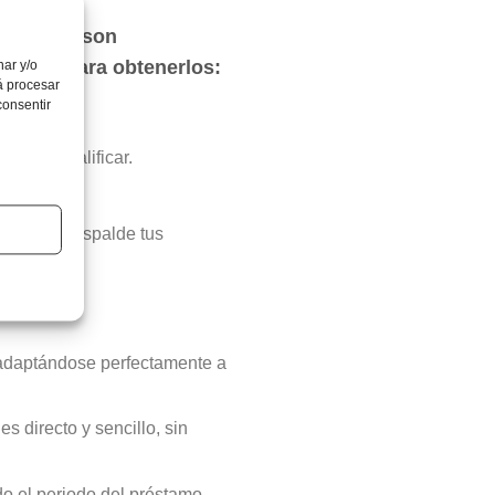
ersonales son
uisitos para obtenerlos:
nar y/o
á procesar
consentir
0 para calificar.
0%.
ión que respalde tus
 adaptándose perfectamente a
s directo y sencillo, sin
do el periodo del préstamo.