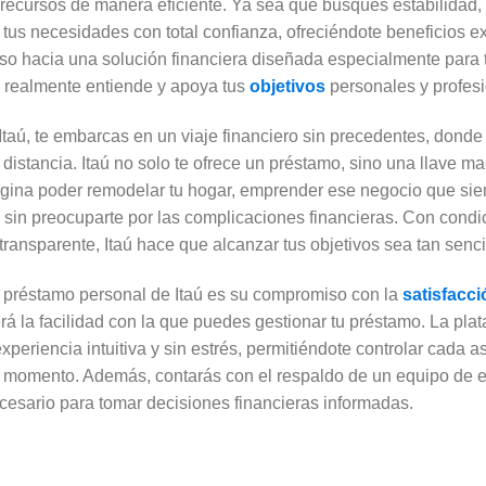
recursos de manera eficiente. Ya sea que busques estabilidad, f
 tus necesidades con total confianza, ofreciéndote beneficios e
aso hacia una solución financiera diseñada especialmente para t
 realmente entiende y apoya tus
objetivos
personales y profes
taú, te embarcas en un viaje financiero sin precedentes, donde
distancia. Itaú no solo te ofrece un préstamo, sino una llave ma
agina poder remodelar tu hogar, emprender ese negocio que siem
s sin preocuparte por las complicaciones financieras. Con condic
 transparente, Itaú hace que alcanzar tus objetivos sea tan senc
l préstamo personal de Itaú es su compromiso con la
satisfacc
á la facilidad con la que puedes gestionar tu préstamo. La plata
xperiencia intuitiva y sin estrés, permitiéndote controlar cada 
er momento. Además, contarás con el respaldo de un equipo de 
cesario para tomar decisiones financieras informadas.