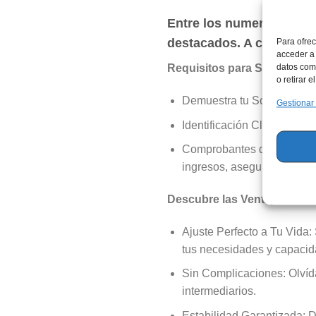
Entre los numerosos ser
destacados. A continuaci
Para ofrec
acceder a 
datos como
Requisitos para Solicitar t
o retirar 
Demuestra tu Solvencia: N
Gestionar
Identificación Clara: Pres
Comprobantes de Ingresos:
ingresos, asegurando así u
Descubre las Ventajas de 
Ajuste Perfecto a Tu Vida
tus necesidades y capacid
Sin Complicaciones: Olvídat
intermediarios.
Estabilidad Garantizada: Di