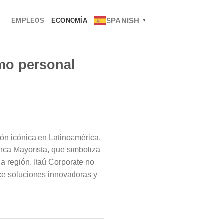
SPANISH
EMPLEOS
ECONOMÍA
▼
mo personal
ión icónica en Latinoamérica.
anca Mayorista, que simboliza
la región. Itaú Corporate no
ece soluciones innovadoras y