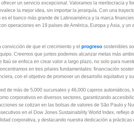
 ofrecer un servicio excepcional. Valoramos la meritocracia y
valece la mejor idea, sin importar la jerarquía. Con una trayect
aú es el banco más grande de Latinoamérica y la marca financier
 con operaciones en 19 países de América, Europa y Asia, y un 
a convicción de que el crecimiento y el
progreso
sostenibles so
 equipo. Creemos que juntos podemos alcanzar metas más ambic
e Itaú se enfoca en crear valor a largo plazo, no solo para nues
oncentramos en tres pilares fundamentales: financiación sosten
ciera, con el objetivo de promover un desarrollo equitativo y su
d de más de 5,000 sucursales y 46,000 cajeros automáticos, l
 como corporativos en diversos sectores, garantizando accesibil
ciones se cotizan en las bolsas de valores de São Paulo y Nu
secutivos en el Dow Jones Sustainability World Index, reflejo 
ilidad corporativa, y destacando nuestra dedicación a prácticas