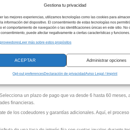
Gestiona tu privacidad
vicios financieros que ofrece Itaú, los préstamos p
ón, se detallan sus principales características y req
er las mejores experiencias, utilizamos tecnologías como las cookies para almace
la información del dispositivo. El consentimiento de estas tecnologías nos permitir
 el comportamiento de navegación o las identificaciones únicas en este sitio. No 
u Préstamo
el consentimiento, puede afectar negativamente a ciertas características y funciones.
ecesitamos que tengas un ingreso mensual mínimo de $1.500.00
 proveedores
Leer más sobre estos propósitos
enta una fotocopia de tu documento de identidad ampliada al 15
ACEPTAR
Administrar opciones
 Dependiendo de tu ocupación, deberás aportar la documentac
n proceso rápido y transparente.
Opt-out preferences
Declaración de privacidad
Aviso Legal / Imprint
Nuestro Préstamo Personalizado
: Selecciona un plazo de pago que va desde 6 hasta 60 meses,
ades financieras.
e de los codeudores y garantías adicionales. Aquí, el proceso e
sfruta de una tasa de interés fija con cuotas iguales durante to