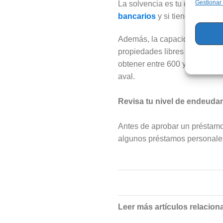
Gestionar
La solvencia es tu capacidad 
bancarios
y si tienes antece
Además, la capacidad de ahorr
propiedades libres de deudas
obtener entre 600 y 6.000 pes
aval.
Revisa tu nivel de endeuda
Antes de aprobar un préstam
algunos préstamos personales,
Leer más artículos relacion