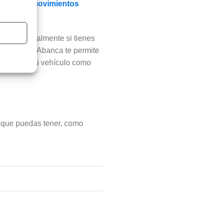
 salario,
movimientos
udores.
nio, especialmente si tienes
uto 24h de Abanca te permite
s utilizar tu vehículo como
 que puedas tener, como