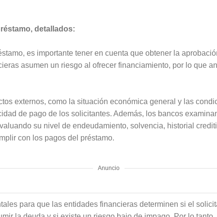
réstamo, detallados:
éstamo, es importante tener en cuenta que obtener la aprobació
ieras asumen un riesgo al ofrecer financiamiento, por lo que an
ctos externos, como la situación económica general y las condi
acidad de pago de los solicitantes. Además, los bancos examina
valuando su nivel de endeudamiento, solvencia, historial credit
mplir con los pagos del préstamo.
Anuncio
les para que las entidades financieras determinen si el solicit
ir la deuda y si existe un riesgo bajo de impago. Por lo tanto, 