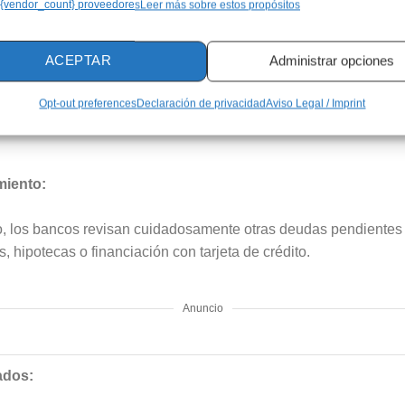
 {vendor_count} proveedores
Leer más sobre estos propósitos
para hacer frente al pago de tus deudas. Los bancos analizan tu
dentes en algún registro de morosidad, como los ficheros de de
ACEPTAR
Administrar opciones
o es un factor clave. Las entidades también revisan tu patrimo
 que puedan usarse como garantía. Por ejemplo, el préstamo A
Opt-out preferences
Declaración de privacidad
Aviso Legal / Imprint
os para cubrir cualquier gasto, pero para acceder a este, deberá
miento:
o, los bancos revisan cuidadosamente otras deudas pendientes
 hipotecas o financiación con tarjeta de crédito.
Anuncio
ados: