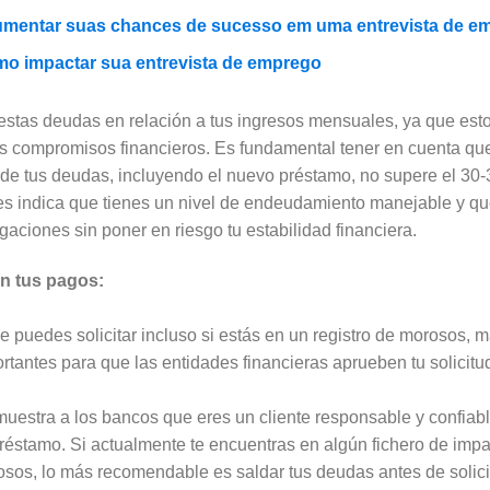
 aumentar suas chances de sucesso em uma entrevista de e
omo impactar sua entrevista de emprego
stas deudas en relación a tus ingresos mensuales, ya que esto 
 compromisos financieros. Es fundamental tener en cuenta que 
al de tus deudas, incluyendo el nuevo préstamo, no supere el 30
es indica que tienes un nivel de endeudamiento manejable y q
igaciones sin poner en riesgo tu estabilidad financiera.
on tus pagos:
puedes solicitar incluso si estás en un registro de morosos, m
tantes para que las entidades financieras aprueben tu solicitud
muestra a los bancos que eres un cliente responsable y confiabl
préstamo. Si actualmente te encuentras en algún fichero de i
rosos, lo más recomendable es saldar tus deudas antes de solic