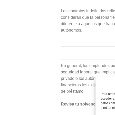
Los contratos indefinidos refl
consideran que la persona ti
diferente a aquellos que trab
autónomos.
En general, los empleados púb
seguridad laboral que implica 
privado o los autónomos puede
financieras les exijan garant
de préstamo.
Para ofrec
acceder a 
datos como
Revisa tu solvencia para af
o retirar 