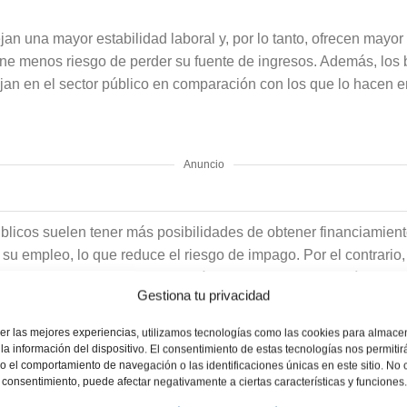
ejan una mayor estabilidad laboral y, por lo tanto, ofrecen mayo
ene menos riesgo de perder su fuente de ingresos. Además, los
ajan en el sector público en comparación con los que lo hacen e
Anuncio
licos suelen tener más posibilidades de obtener financiamiento
su empleo, lo que reduce el riesgo de impago. Por el contrario, 
n ser vistos como un grupo más riesgoso, lo que podría llevar
Gestiona tu privacidad
ías adicionales, como avales o un respaldo económico más sólido
er las mejores experiencias, utilizamos tecnologías como las cookies para almace
la información del dispositivo. El consentimiento de estas tecnologías nos permitir
 el comportamiento de navegación o las identificaciones únicas en este sitio. No 
rontar el préstamo
:
el consentimiento, puede afectar negativamente a ciertas características y funciones.