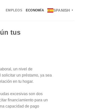
SPANISH
EMPLEOS
ECONOMÍA
▼
gún tus
aboral, un nivel de
l solicitar un préstamo, ya sea
lación en tu hogar.
eudas excesivas son dos
itar financiamiento para un
 una capacidad de pago