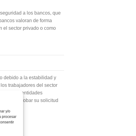
r seguridad a los bancos, que
 bancos valoran de forma
n el sector privado o como
 debido a la estabilidad y
los trabajadores del sector
 a que las entidades
, para aprobar su solicitud
nar y/o
á procesar
consentir