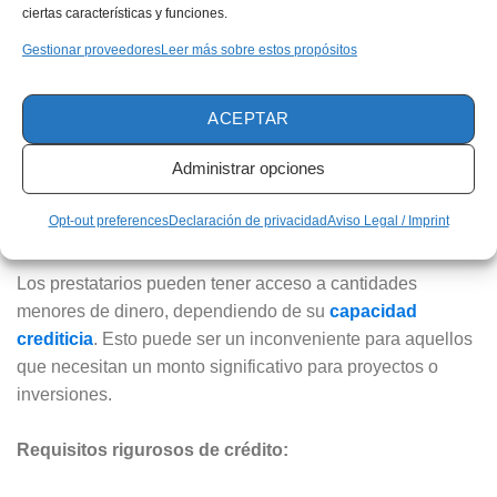
ciertas características y funciones.
Dado que el riesgo para el acreedor es mayor, las tasas de
interés en préstamos no garantizados suelen ser más altas
Gestionar proveedores
Leer más sobre estos propósitos
en comparación con los garantizados.
ACEPTAR
Anuncio
Administrar opciones
Opt-out preferences
Declaración de privacidad
Aviso Legal / Imprint
Límites de préstamo inferiores:
Los prestatarios pueden tener acceso a cantidades
menores de dinero, dependiendo de su
capacidad
crediticia
. Esto puede ser un inconveniente para aquellos
que necesitan un monto significativo para proyectos o
inversiones.
Requisitos rigurosos de crédito: