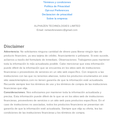
Términos y condiciones
Política de Privacidad
Opt-out Preferences
Declaracion de privacidad
Sobre la empresa
ALPHAZEN TECHNOLOGIES LIMITED
Email:
networknewsinc@gmail.com
Disclaimer
Advertencia:
No solicitamos ninguna cantidad de dinero para liberar ningún tipo de
producto financiero, ya sea tarjeta de crédito, financiamiento o préstamo. Si esto sucede,
avísenos a través del formulario de inmediato. Observaciones: Trabajamos para mantener
toda la información lo más actualizada posible. Cabe mencionar que esta información
puede diferir de la información que se encuentra en los sitios web de instituciones
financieras o proveedores de servicios en un sitio web específico. Con respecto a las
instituciones con las que no tenemos alianzas, todos los productos enumerados en este
sitio www.kmempleos.com no tienen garantía de que la información esté actualizada.
Recuerde siempre leer los términos de uso y los términos de compra de las instituciones
financieras que elija.
Consideraciones:
Nos esforzamos por mantener toda la información actualizada y
precisa. Esta información puede diferir de lo que ve en los sitios web de instituciones
financieras, proveedores de servicios o un sitio web para productos específicos. En el
caso de instituciones no asociadas, todos los productos financieros se presentan sin
garantía de que la información esté actualizada. Siempre que elija su oferta, lea las
condiciones de las instituciones financieras y los términos de compra.