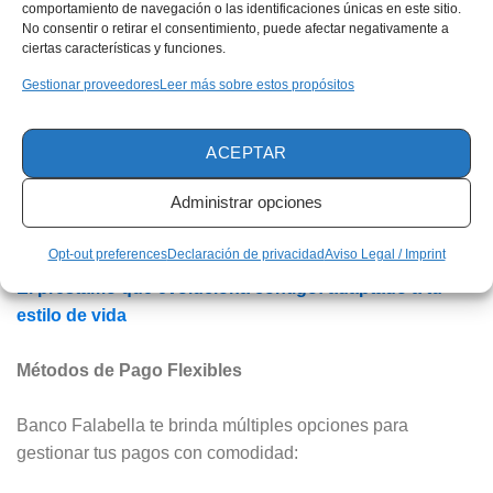
función de tu situación.
comportamiento de navegación o las identificaciones únicas en este sitio.
No consentir o retirar el consentimiento, puede afectar negativamente a
Monto Mínimo y Accesibilidad: El Préstamo Efectivo
ciertas características y funciones.
está disponible para desembolsos desde S/1,000,
Gestionar proveedores
Leer más sobre estos propósitos
adecuado tanto para necesidades financieras menores
como para proyectos más grandes.
ACEPTAR
Leer más artículos relacionados:
Administrar opciones
Vive la vida que deseas: viajes y cashback con la
Opt-out preferences
Declaración de privacidad
Aviso Legal / Imprint
tarjeta de crédito apropriada
El préstamo que evoluciona contigo: adaptado a tu
estilo de vida
Métodos de Pago Flexibles
Banco Falabella te brinda múltiples opciones para
gestionar tus pagos con comodidad: