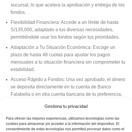
sucursal, lo que acelera la aprobación y entrega de los
fondos.
Flexibilidad Financiera: Accede a un límite de hasta
S/135,000, adaptado a tus diversas necesidades,
permitiéndote usar los fondos según tus prioridades.
Adaptación a Tu Situación Económica: Escoge un
plazo de hasta 48 cuotas para ajustar los pagos
mensuales a tu situación financiera sin comprometer tu
estabilidad.
Acceso Rápido a Fondos: Una vez aprobado, el dinero
se deposita directamente en tu cuenta de Banco
Falabella o en otra cuenta bancaria de tu preferencia,
brindándote acceso inmediato a los fondos.
Gestiona tu privacidad
Respiro Financiero: Banco Falabella ofrece la opción
Para ofrecer las mejores experiencias, utilizamos tecnologías como las
de comenzar a pagar hasta dos meses después del
cookies para almacenar y/o acceder a la información del dispositivo. El
desembolso, proporcionando alivio financiero en
consentimiento de estas tecnologías nos permitirá procesar datos como el