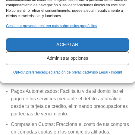
más seguros y económicos, maximizando el disfrute de
comportamiento de navegación o las identificaciones únicas en este sitio.
tus aventuras.
No consentir o retirar el consentimiento, puede afectar negativamente a
ciertas características y funciones.
Leer más artículos relacionados:
Gestionar proveedores
Leer más sobre estos propósitos
Aprovecha al máximo cada oportunidad con créditos
ACEPTAR
diseñados para tu éxito
Selecciona un préstamo que evoluciona contigo y tus
Administrar opciones
metas
Opt-out preferences
Declaración de privacidad
Aviso Legal / Imprint
Ventajas de tu Tarjeta de Crédito
Pagos Automatizados: Facilita tu vida al domiciliar el
pago de tus servicios mediante el débito automático
desde tu tarjeta de crédito, eliminando preocupaciones
por fechas de vencimiento.
Compras en Cuotas: Fracciona el costo de tus compras
en cómodas cuotas en los comercios afiliados,