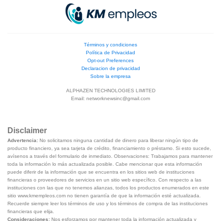
Términos y condiciones
Política de Privacidad
Opt-out Preferences
Declaracion de privacidad
Sobre la empresa
ALPHAZEN TECHNOLOGIES LIMITED
Email:
networknewsinc@gmail.com
Disclaimer
Advertencia:
No solicitamos ninguna cantidad de dinero para liberar ningún tipo de
producto financiero, ya sea tarjeta de crédito, financiamiento o préstamo. Si esto sucede,
avísenos a través del formulario de inmediato. Observaciones: Trabajamos para mantener
toda la información lo más actualizada posible. Cabe mencionar que esta información
puede diferir de la información que se encuentra en los sitios web de instituciones
financieras o proveedores de servicios en un sitio web específico. Con respecto a las
instituciones con las que no tenemos alianzas, todos los productos enumerados en este
sitio www.kmempleos.com no tienen garantía de que la información esté actualizada.
Recuerde siempre leer los términos de uso y los términos de compra de las instituciones
financieras que elija.
Consideraciones:
Nos esforzamos por mantener toda la información actualizada y