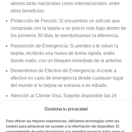
aéreos tanto nacionales como internacionales, entre
otros beneficios.
Protección de Precios: Si encuentras un artículo que
compraste con la tarjeta a un precio más bajo dentro de
los primeros 30 días, te reembolsamos la diferencia.
Reposición de Emergencia: Si pierdes o te roban la
tarjeta, recibirás una nueva de forma rápida, estés
donde estés, con un bloqueo inmediato de la anterior.
Desembolso de Efectivo de Emergencia: Accede a
efectivo en caso de emergencia desde cualquier lugar
del mundo si tu tarjeta se extravía o es robada.
Atención al Cliente Visa: Soporte disponible las 24
horas, los 7 días de la semana, a través de canales
Gestiona tu privacidad
digitales y telefónicos.
Servicio de Información para el Viajero: Obtén
Para ofrecer las mejores experiencias, utilizamos tecnologías como las
cookies para almacenar y/o acceder a la información del dispositivo. El
asistencia y consejos gratuitos para que tus viajes sean
consentimiento de estas tecnologías nos permitirá procesar datos como el