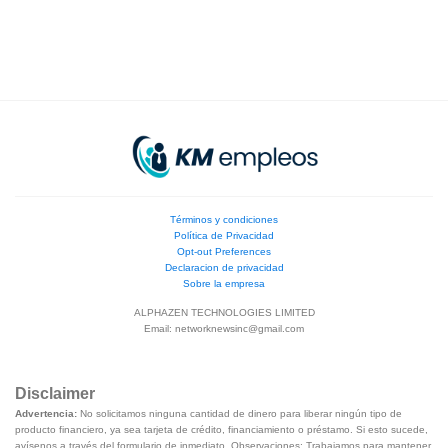
Términos y condiciones
Política de Privacidad
Opt-out Preferences
Declaracion de privacidad
Sobre la empresa
ALPHAZEN TECHNOLOGIES LIMITED
Email:
networknewsinc@gmail.com
Disclaimer
Advertencia:
No solicitamos ninguna cantidad de dinero para liberar ningún tipo de
producto financiero, ya sea tarjeta de crédito, financiamiento o préstamo. Si esto sucede,
avísenos a través del formulario de inmediato. Observaciones: Trabajamos para mantener