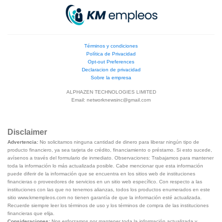
Términos y condiciones
Política de Privacidad
Opt-out Preferences
Declaracion de privacidad
Sobre la empresa
ALPHAZEN TECHNOLOGIES LIMITED
Email:
networknewsinc@gmail.com
Disclaimer
Advertencia:
No solicitamos ninguna cantidad de dinero para liberar ningún tipo de
producto financiero, ya sea tarjeta de crédito, financiamiento o préstamo. Si esto sucede,
avísenos a través del formulario de inmediato. Observaciones: Trabajamos para mantener
toda la información lo más actualizada posible. Cabe mencionar que esta información
puede diferir de la información que se encuentra en los sitios web de instituciones
financieras o proveedores de servicios en un sitio web específico. Con respecto a las
instituciones con las que no tenemos alianzas, todos los productos enumerados en este
sitio www.kmempleos.com no tienen garantía de que la información esté actualizada.
Recuerde siempre leer los términos de uso y los términos de compra de las instituciones
financieras que elija.
Consideraciones:
Nos esforzamos por mantener toda la información actualizada y