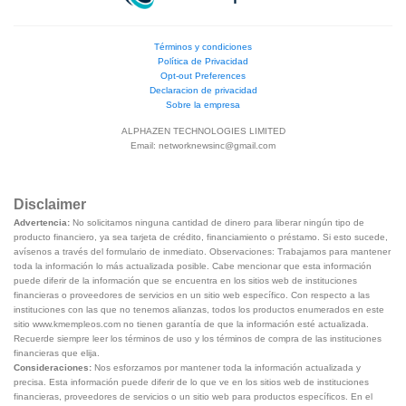
Términos y condiciones
Política de Privacidad
Opt-out Preferences
Declaracion de privacidad
Sobre la empresa
ALPHAZEN TECHNOLOGIES LIMITED
Email:
networknewsinc@gmail.com
Disclaimer
Advertencia:
No solicitamos ninguna cantidad de dinero para liberar ningún tipo de
producto financiero, ya sea tarjeta de crédito, financiamiento o préstamo. Si esto sucede,
avísenos a través del formulario de inmediato. Observaciones: Trabajamos para mantener
toda la información lo más actualizada posible. Cabe mencionar que esta información
puede diferir de la información que se encuentra en los sitios web de instituciones
financieras o proveedores de servicios en un sitio web específico. Con respecto a las
instituciones con las que no tenemos alianzas, todos los productos enumerados en este
sitio www.kmempleos.com no tienen garantía de que la información esté actualizada.
Recuerde siempre leer los términos de uso y los términos de compra de las instituciones
financieras que elija.
Consideraciones:
Nos esforzamos por mantener toda la información actualizada y
precisa. Esta información puede diferir de lo que ve en los sitios web de instituciones
financieras, proveedores de servicios o un sitio web para productos específicos. En el