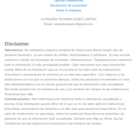
Opt-out Preferences
Declaracion de privacidad
Sobre la empresa
ALPHAZEN TECHNOLOGIES LIMITED
Email:
networknewsinc@gmail.com
Disclaimer
Advertencia:
No solicitamos ninguna cantidad de dinero para liberar ningún tipo de
producto financiero, ya sea tarjeta de crédito, financiamiento o préstamo. Si esto sucede,
avísenos a través del formulario de inmediato. Observaciones: Trabajamos para mantener
toda la información lo más actualizada posible. Cabe mencionar que esta información
puede diferir de la información que se encuentra en los sitios web de instituciones
financieras o proveedores de servicios en un sitio web específico. Con respecto a las
instituciones con las que no tenemos alianzas, todos los productos enumerados en este
sitio www.kmempleos.com no tienen garantía de que la información esté actualizada.
Recuerde siempre leer los términos de uso y los términos de compra de las instituciones
financieras que elija.
Consideraciones:
Nos esforzamos por mantener toda la información actualizada y
precisa. Esta información puede diferir de lo que ve en los sitios web de instituciones
financieras, proveedores de servicios o un sitio web para productos específicos. En el
caso de instituciones no asociadas, todos los productos financieros se presentan sin
garantía de que la información esté actualizada. Siempre que elija su oferta, lea las
condiciones de las instituciones financieras y los términos de compra.