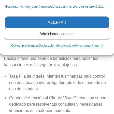
Atención 24/7: Resuelve tus dudas en cualquier
Gestionar {vendor_count} proveedores
Leer más sobre estos propósitos
momento a través de nuestro servicio de atención
telefónica disponible todos los días, sin interrupciones.
ACEPTAR
Rápida y Sencilla: Obtén tu tarjeta sin complicaciones,
con un proceso simplificado y directo.
Administrar opciones
Beneficios Exclusivos
Opt-out preferences
Declaración de privacidad
Aviso Legal / Imprint
Además de las facilidades de pago, la Tarjeta de Crédito
Básica ofrece una serie de beneficios para hacer tus
transacciones más seguras y ventajosas:
Tasa Fija de Interés: Mantén tus finanzas bajo control
con una tasa de interés fija durante todo el período de
uso de la tarjeta.
Centro de Atención al Cliente Visa: Cuenta con soporte
dedicado para resolver tus consultas y necesidades
financieras en cualquier momento.