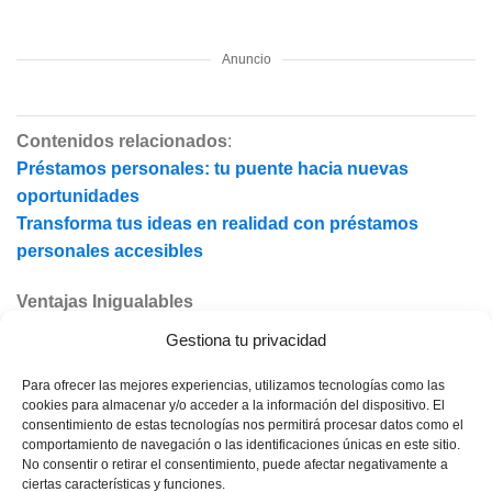
Anuncio
Contenidos relacionados
:
Préstamos personales: tu puente hacia nuevas
oportunidades
Transforma tus ideas en realidad con préstamos
personales accesibles
Ventajas Inigualables
Gestiona tu privacidad
La Tarjeta de Crédito Básica no solo simplifica tu vida
financiera, sino que también la hace más accesible:
Para ofrecer las mejores experiencias, utilizamos tecnologías como las
cookies para almacenar y/o acceder a la información del dispositivo. El
consentimiento de estas tecnologías nos permitirá procesar datos como el
Sin Cargo Anual: No pagas anualidad, asegurando
comportamiento de navegación o las identificaciones únicas en este sitio.
ahorros desde el primer día.
No consentir o retirar el consentimiento, puede afectar negativamente a
ciertas características y funciones.