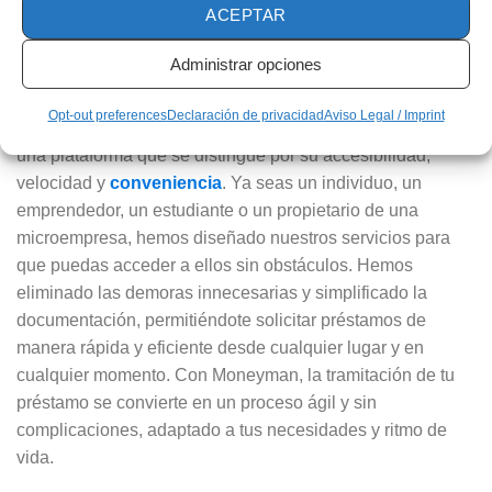
ACEPTAR
una tarjeta de crédito adecuada
Administrar opciones
En Moneyman, estamos transformando el concepto de
préstamos en línea para crear una experiencia financiera
Opt-out preferences
Declaración de privacidad
Aviso Legal / Imprint
sin precedentes. Nuestro objetivo es poner a tu disposición
una plataforma que se distingue por su accesibilidad,
velocidad y
conveniencia
. Ya seas un individuo, un
emprendedor, un estudiante o un propietario de una
microempresa, hemos diseñado nuestros servicios para
que puedas acceder a ellos sin obstáculos. Hemos
eliminado las demoras innecesarias y simplificado la
documentación, permitiéndote solicitar préstamos de
manera rápida y eficiente desde cualquier lugar y en
cualquier momento. Con Moneyman, la tramitación de tu
préstamo se convierte en un proceso ágil y sin
complicaciones, adaptado a tus necesidades y ritmo de
vida.