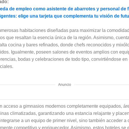
ado:
da de empleo como asistente de abarrotes y personal de f
igentes: elige una tarjeta que complementa tu visión de fut
merosas habitaciones diseñadas para maximizar la comodidad
vos que resaltan la esencia única de la región. Asimismo, cuen
alta cocina y bares refinados, donde chefs reconocidos y mixólo
tidos. Igualmente, poseen salones de eventos amplios con equi
erencias, bodas y celebraciones de todo tipo, convirtiéndose en
ciales.
Anuncio
n acceso a gimnasios modernos completamente equipados, áre
cinas climatizadas, garantizando una estancia relajante y place
 integrarse a un equipo de primer nivel, sino también acceder a
amente competitivo y enriquecedor. Asimismo, estos hoteles se