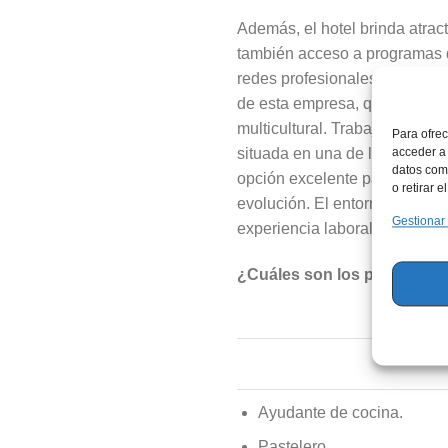
Además, el hotel brinda atrac
también acceso a programas de
redes profesionales internaci
de esta empresa, que fomenta
multicultural. Trabajar en es
Para ofrec
situada en una de las zonas m
acceder a 
datos como
opción excelente para quienes
o retirar 
evolución. El entorno de trab
Gestionar
experiencia laboral enriquece
¿Cuáles son los puestos di
Ayudante de cocina.
Pastelero.