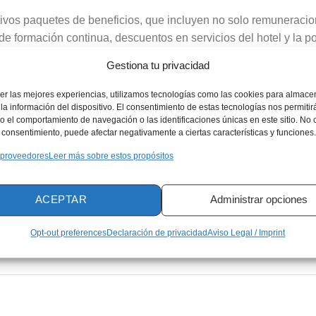
tivos paquetes de beneficios, que incluyen no solo remuneracio
 formación continua, descuentos en servicios del hotel y la p
onales. Las
oportunidades de desarrollo
profesional son un pi
Gestiona tu privacidad
 la movilidad interna y el crecimiento de sus empleados en un 
te establecimiento ofrece la oportunidad de formar parte de una 
er las mejores experiencias, utilizamos tecnologías como las cookies para almace
ás prósperas y de rápido crecimiento en la región, lo que conv
la información del dispositivo. El consentimiento de estas tecnologías nos permitir
 el comportamiento de navegación o las identificaciones únicas en este sitio. No 
 desean avanzar en el sector hotelero de lujo y dejar su huella
el consentimiento, puede afectar negativamente a ciertas características y funciones.
ajo dinámico y la proximidad a importantes centros económicos y
 proveedores
Leer más sobre estos propósitos
dora y llena de oportunidades.
sponibles?
ACEPTAR
Administrar opciones
Opt-out preferences
Declaración de privacidad
Aviso Legal / Imprint
Anuncio