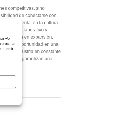
nes competitivas, sino
osibilidad de conectarse con
lar fundamental en la cultura
ambiente colaborativo y
organización en expansión,
nar y/o
ierte esta oportunidad en una
á procesar
consentir
 en una industria en constante
 turísticos garantizan una