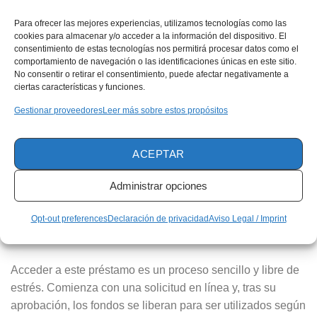
Conecta tus sueños con la realidad mediante un
Para ofrecer las mejores experiencias, utilizamos tecnologías como las
préstamo personal adecuado
cookies para almacenar y/o acceder a la información del dispositivo. El
consentimiento de estas tecnologías nos permitirá procesar datos como el
Este préstamo destaca por ofrecer montos desde 2
comportamiento de navegación o las identificaciones únicas en este sitio.
No consentir o retirar el consentimiento, puede afectar negativamente a
millones de pesos, con cuotas fijas, tasas de interés
ciertas características y funciones.
competitivas y plazos de devolución flexibles de hasta 84
Gestionar proveedores
Leer más sobre estos propósitos
meses. No requiere aval ni garantía y permite pagos
adelantados, lo que contribuye a mejorar tu historial
crediticio. Por todas estas razones, el Préstamo Personal
ACEPTAR
del Banco de Occidente es una solución financiera ideal
para aquellos que buscan cubrir sus necesidades
Administrar opciones
económicas de manera eficiente, con facilidades y
Opt-out preferences
Declaración de privacidad
Aviso Legal / Imprint
beneficios
que hacen realidad tus proyectos personales
sin complicaciones.
Acceder a este préstamo es un proceso sencillo y libre de
estrés. Comienza con una solicitud en línea y, tras su
aprobación, los fondos se liberan para ser utilizados según