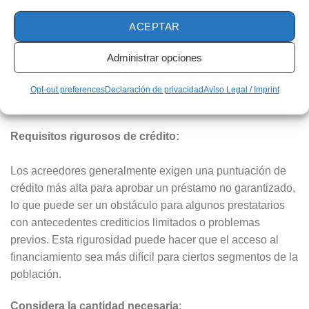
ACEPTAR
Los prestatarios pueden tener acceso a cantidades
menores de dinero, dependiendo de su
capacidad
Administrar opciones
crediticia
. Esto puede ser un inconveniente para aquellos
que necesitan un monto significativo para proyectos o
Opt-out preferences
Declaración de privacidad
Aviso Legal / Imprint
inversiones.
Requisitos rigurosos de crédito:
Los acreedores generalmente exigen una puntuación de
crédito más alta para aprobar un préstamo no garantizado,
lo que puede ser un obstáculo para algunos prestatarios
con antecedentes crediticios limitados o problemas
previos. Esta rigurosidad puede hacer que el acceso al
financiamiento sea más difícil para ciertos segmentos de la
población.
Considera la cantidad necesaria
: