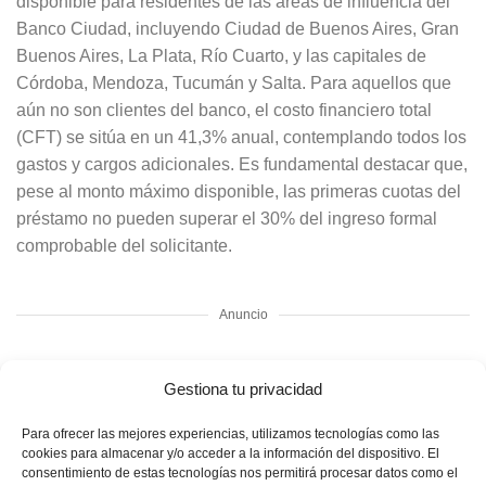
disponible para residentes de las áreas de influencia del
Banco Ciudad, incluyendo Ciudad de Buenos Aires, Gran
Buenos Aires, La Plata, Río Cuarto, y las capitales de
Córdoba, Mendoza, Tucumán y Salta. Para aquellos que
aún no son clientes del banco, el costo financiero total
(CFT) se sitúa en un 41,3% anual, contemplando todos los
gastos y cargos adicionales. Es fundamental destacar que,
pese al monto máximo disponible, las primeras cuotas del
préstamo no pueden superar el 30% del ingreso formal
comprobable del solicitante.
Anuncio
Gestiona tu privacidad
Leer más artículos relacionados:
Para ofrecer las mejores experiencias, utilizamos tecnologías como las
Tu estilo de vida, optimizado: gana viajes y cashback
cookies para almacenar y/o acceder a la información del dispositivo. El
consentimiento de estas tecnologías nos permitirá procesar datos como el
con cada compra