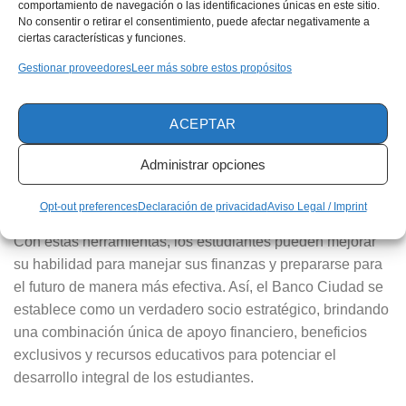
comportamiento de navegación o las identificaciones únicas en este sitio.
Acelera tus sueños con préstamos personales que
No consentir o retirar el consentimiento, puede afectar negativamente a
van más allá
ciertas características y funciones.
Gestionar proveedores
Leer más sobre estos propósitos
Pero eso no es todo. El Banco Ciudad se enorgullece de
ofrecer mucho más que ayuda financiera. Los estudiantes
ACEPTAR
tienen acceso exclusivo a cursos gratuitos de finanzas y
emprendimiento a través del Instituto PyME y del portal
Administrar opciones
finanzasparacrecer. Esta oferta refleja el compromiso del
banco no solo con el apoyo económico, sino también con
Opt-out preferences
Declaración de privacidad
Aviso Legal / Imprint
el
crecimiento
académico y profesional de los jóvenes.
Con estas herramientas, los estudiantes pueden mejorar
su habilidad para manejar sus finanzas y prepararse para
el futuro de manera más efectiva. Así, el Banco Ciudad se
establece como un verdadero socio estratégico, brindando
una combinación única de apoyo financiero, beneficios
exclusivos y recursos educativos para potenciar el
desarrollo integral de los estudiantes.