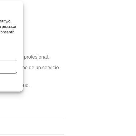
ión
nar y/o
á procesar
consentir
meses.
 actividad profesional.
ltimo recibo de un servicio
 de solicitud.