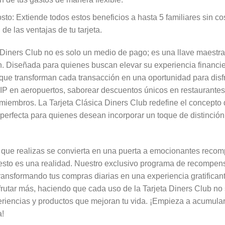
sto: Extiende todos estos beneficios a hasta 5 familiares sin c
de las ventajas de tu tarjeta.
a Diners Club no es solo un medio de pago; es una llave maes
ón. Diseñada para quienes buscan elevar su experiencia financier
ue transforman cada transacción en una oportunidad para disfru
VIP en aeropuertos, saborear descuentos únicos en restaurante
 miembros. La Tarjeta Clásica Diners Club redefine el concepto
 perfecta para quienes desean incorporar un toque de distinción
que realizas se convierta en una puerta a emocionantes recom
 esto es una realidad. Nuestro exclusivo programa de recompen
ransformando tus compras diarias en una experiencia gratifican
frutar más, haciendo que cada uso de la Tarjeta Diners Club no
eriencias y productos que mejoran tu vida. ¡Empieza a acumula
a!