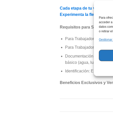
Cada etapa de tu vida mer
Experimenta la flexibilidad
Para ofrec
acceder a 
Requisitos para Solicitar tu 
datos como
o retirar 
Para Trabajadores Dependi
Gestionar
Para Trabajadores Indepen
Documentación Necesaria: P
básico (agua, luz, teléfono f
Identificación: Es necesari
Beneficios Exclusivos y Ve