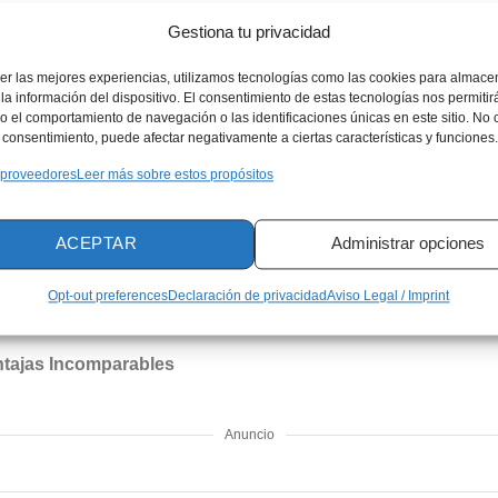
Gestiona tu privacidad
ece un préstamo personal adaptado
 financiera con préstamos que se adaptan a cualquier situac
er las mejores experiencias, utilizamos tecnologías como las cookies para almace
la información del dispositivo. El consentimiento de estas tecnologías nos permitir
Tarjeta
 el comportamiento de navegación o las identificaciones únicas en este sitio. No 
el consentimiento, puede afectar negativamente a ciertas características y funciones.
entes: Debes contar con una antigüedad laboral mínima de 6 
 proveedores
Leer más sobre estos propósitos
dientes: Se requiere una continuidad mínima de 12 meses en tu
ACEPTAR
Administrar opciones
resenta pruebas de ingresos y una fotocopia actualizada del ú
ijo o móvil).
Opt-out preferences
Declaración de privacidad
Aviso Legal / Imprint
o entregar una copia vigente de tu DNI para completar el proceso
ntajas Incomparables
Anuncio