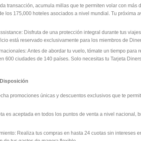
da transacción, acumula millas que te permiten volar con más d
e los 175,000 hoteles asociados a nivel mundial. Tu próxima av
sistance: Disfruta de una protección integral durante tus viajes
ficio está reservado exclusivamente para los miembros de Dine
rnacionales: Antes de abordar tu vuelo, tómate un tiempo para r
n 600 ciudades de 140 países. Solo necesitas tu Tarjeta Diner
 Disposición
cha promociones únicas y descuentos exclusivos que te permiti
eta es aceptada en todos los puntos de venta a nivel nacional,
amiento: Realiza tus compras en hasta 24 cuotas sin intereses 
ón de tus gastos de manera flexible.