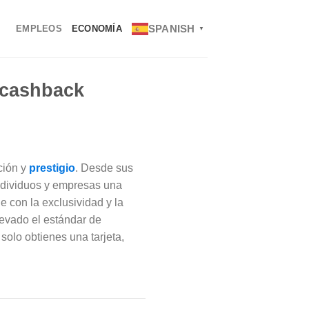
SPANISH
EMPLEOS
ECONOMÍA
▼
n cashback
ción y
prestigio
. Desde sus
 individuos y empresas una
 con la exclusividad y la
levado el estándar de
olo obtienes una tarjeta,