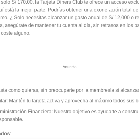
olo S/ 170.00, la Tarjeta Diners Club te ofrece un acceso exc
 está la mejor parte: Podrías obtener una exoneración total de 
mo. ¿ Solo necesitas alcanzar un gasto anual de S/ 12,000 o re
, asegúrate de mantener tu cuenta al día, sin retrasos en los pa
n coste alguno.
Anuncio
asta como quieras, sin preocuparte por la membresía si alcanzas 
lar: Mantén tu tarjeta activa y aprovecha al máximo todos sus b
istración Financiera: Nuestro objetivo es ayudarte a construir 
esponsable.
ados: