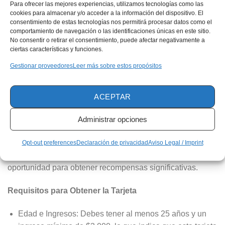
Alcanza nuevas alturas con préstamos personales
Para ofrecer las mejores experiencias, utilizamos tecnologías como las
cookies para almacenar y/o acceder a la información del dispositivo. El
sin complicaciones
consentimiento de estas tecnologías nos permitirá procesar datos como el
Personaliza su trayectoria financiera con préstamos
comportamiento de navegación o las identificaciones únicas en este sitio.
No consentir o retirar el consentimiento, puede afectar negativamente a
que se adaptan a ti
ciertas características y funciones.
Gestionar proveedores
Leer más sobre estos propósitos
Entre nuestra amplia oferta de tarjetas de crédito, destaca
la exclusiva Visa Infinite ConnectMiles, diseñada para
brindar una experiencia de lujo sin igual, apoyada por el
ACEPTAR
programa de
recompensas
ProduMillas y beneficios
únicos. Esta tarjeta no solo proporciona acceso a
Administrar opciones
privilegios exclusivos, como asistencia en viajes y seguros
especializados, sino que también permite la acumulación
Opt-out preferences
Declaración de privacidad
Aviso Legal / Imprint
rápida de puntos, transformando cada compra en una
oportunidad para obtener recompensas significativas.
Requisitos para Obtener la Tarjeta
Edad e Ingresos: Debes tener al menos 25 años y un