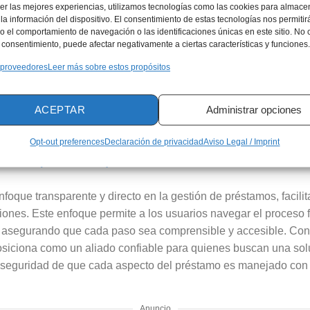
er las mejores experiencias, utilizamos tecnologías como las cookies para almace
Pezetita, el proceso es accesible y sin barreras: basta con se
la información del dispositivo. El consentimiento de estas tecnologías nos permitir
a bancaria propia, y presentar un documento de identidad vigent
 el comportamiento de navegación o las identificaciones únicas en este sitio. No 
o reciente y prueba de ingresos. Aunque un historial crediticio 
el consentimiento, puede afectar negativamente a ciertas características y funciones.
metida con la inclusión financiera, ofreciendo opciones para a
 proveedores
Leer más sobre estos propósitos
 lo que amplía las
oportunidades
de acceso al crédito para tod
ados:
ACEPTAR
Administrar opciones
Opt-out preferences
Declaración de privacidad
Aviso Legal / Imprint
do: gana viajes y cashback con cada compra
stamos personales que van más allá
nfoque transparente y directo en la gestión de préstamos, facili
iones. Este enfoque permite a los usuarios navegar el proceso fi
y asegurando que cada paso sea comprensible y accesible. Con
posiciona como un aliado confiable para quienes buscan una solu
 seguridad de que cada aspecto del préstamo es manejado con i
Anuncio