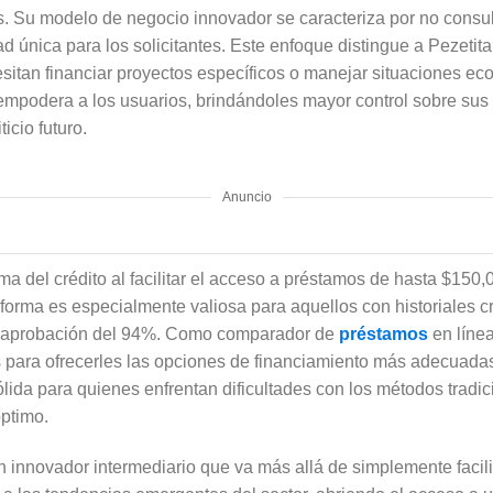
s. Su modelo de negocio innovador se caracteriza por no consult
ad única para los solicitantes. Este enfoque distingue a Pezeti
esitan financiar proyectos específicos o manejar situaciones e
empodera a los usuarios, brindándoles mayor control sobre sus 
icio futuro.
Anuncio
ma del crédito al facilitar el acceso a préstamos de hasta $15
aforma es especialmente valiosa para aquellos con historiales c
e aprobación del 94%. Como comparador de
préstamos
en línea
os para ofrecerles las opciones de financiamiento más adecuada
ólida para quienes enfrentan dificultades con los métodos tradi
óptimo.
 innovador intermediario que va más allá de simplemente facili