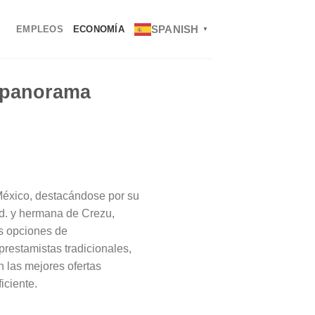
SPANISH
EMPLEOS
ECONOMÍA
▼
u panorama
México, destacándose por su
td. y hermana de Crezu,
as opciones de
prestamistas tradicionales,
n las mejores ofertas
iciente.