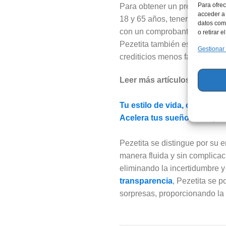
Para ofrec
Para obtener un préstamo con 
acceder a 
18 y 65 años, tener una cuent
datos como
con un comprobante de domicili
o retirar 
Pezetita también está compro
Gestionar
crediticios menos favorables,
Leer más artículos relacion
Tu estilo de vida, optimiza
Acelera tus sueños con pré
Pezetita se distingue por su e
manera fluida y sin complicac
eliminando la incertidumbre 
transparencia
, Pezetita se 
sorpresas, proporcionando la