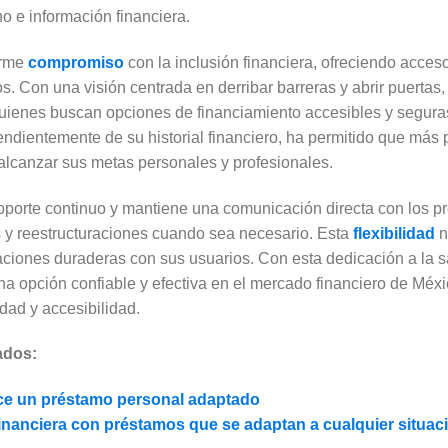
no e información financiera.
irme
compromiso
con la inclusión financiera, ofreciendo acce
ios. Con una visión centrada en derribar barreras y abrir puertas
quienes buscan opciones de financiamiento accesibles y seguras
endientemente de su historial financiero, ha permitido que má
alcanzar sus metas personales y profesionales.
porte continuo y mantiene una comunicación directa con los pres
es y reestructuraciones cuando sea necesario. Esta
flexibilidad
n
ciones duraderas con sus usuarios. Con esta dedicación a la sat
na opción confiable y efectiva en el mercado financiero de Méx
dad y accesibilidad.
ados:
ece un préstamo personal adaptado
 financiera con préstamos que se adaptan a cualquier situac