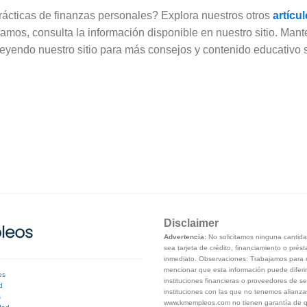
rácticas de finanzas personales? Explora nuestros otros
artícu
tamos, consulta la información disponible en nuestro sitio. Man
 leyendo nuestro sitio para más consejos y contenido educativo
Disclaimer
Advertencia:
No solicitamos ninguna cantidad
sea tarjeta de crédito, financiamiento o prés
inmediato. Observaciones: Trabajamos para m
mencionar que esta información puede diferir
es
instituciones financieras o proveedores de se
d
instituciones con las que no tenemos alianza
s
www.kmempleos.com no tienen garantía de que