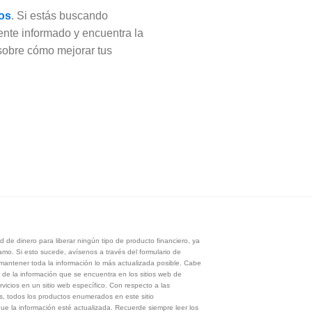
los
. Si estás buscando
tente informado y encuentra la
 sobre cómo mejorar tus
 de dinero para liberar ningún tipo de producto financiero, ya
tamo. Si esto sucede, avísenos a través del formulario de
antener toda la información lo más actualizada posible. Cabe
 de la información que se encuentra en los sitios web de
rvicios en un sitio web específico. Con respecto a las
s, todos los productos enumerados en este sitio
 la información esté actualizada. Recuerde siempre leer los