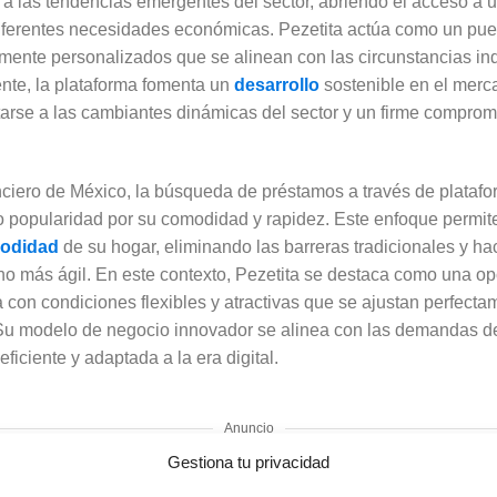
a las tendencias emergentes del sector, abriendo el acceso a
iferentes necesidades económicas. Pezetita actúa como un puen
mente personalizados que se alinean con las circunstancias ind
nte, la plataforma fomenta un
desarrollo
sostenible en el merc
arse a las cambiantes dinámicas del sector y un firme compromi
ciero de México, la búsqueda de préstamos a través de platafo
opularidad por su comodidad y rapidez. Este enfoque permite 
odidad
de su hogar, eliminando las barreras tradicionales y h
o más ágil. En este contexto, Pezetita se destaca como una opc
 con condiciones flexibles y atractivas que se ajustan perfect
. Su modelo de negocio innovador se alinea con las demandas d
iciente y adaptada a la era digital.
Anuncio
Gestiona tu privacidad