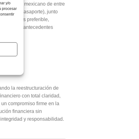
nar y/o
r ciudadano mexicano de entre
á procesar
e (INE o pasaporte), junto
consentir
positivo es preferible,
quellos con antecedentes
os.
tando la reestructuración de
nanciero con total claridad,
 un compromiso firme en la
ción financiera sin
ntegridad y responsabilidad.