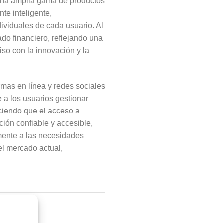
 una amplia gama de productos
te inteligente,
ividuales de cada usuario. Al
ado financiero, reflejando una
so con la innovación y la
rmas en línea y redes sociales
a los usuarios gestionar
aciendo que el acceso a
ión confiable y accesible,
amente a las necesidades
el mercado actual,