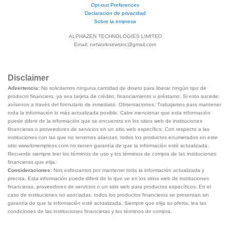
Opt-out Preferences
Declaracion de privacidad
Sobre la empresa
ALPHAZEN TECHNOLOGIES LIMITED
Email:
networknewsinc@gmail.com
Disclaimer
Advertencia:
No solicitamos ninguna cantidad de dinero para liberar ningún tipo de
producto financiero, ya sea tarjeta de crédito, financiamiento o préstamo. Si esto sucede,
avísenos a través del formulario de inmediato. Observaciones: Trabajamos para mantener
toda la información lo más actualizada posible. Cabe mencionar que esta información
puede diferir de la información que se encuentra en los sitios web de instituciones
financieras o proveedores de servicios en un sitio web específico. Con respecto a las
instituciones con las que no tenemos alianzas, todos los productos enumerados en este
sitio www.kmempleos.com no tienen garantía de que la información esté actualizada.
Recuerde siempre leer los términos de uso y los términos de compra de las instituciones
financieras que elija.
Consideraciones:
Nos esforzamos por mantener toda la información actualizada y
precisa. Esta información puede diferir de lo que ve en los sitios web de instituciones
financieras, proveedores de servicios o un sitio web para productos específicos. En el
caso de instituciones no asociadas, todos los productos financieros se presentan sin
garantía de que la información esté actualizada. Siempre que elija su oferta, lea las
condiciones de las instituciones financieras y los términos de compra.