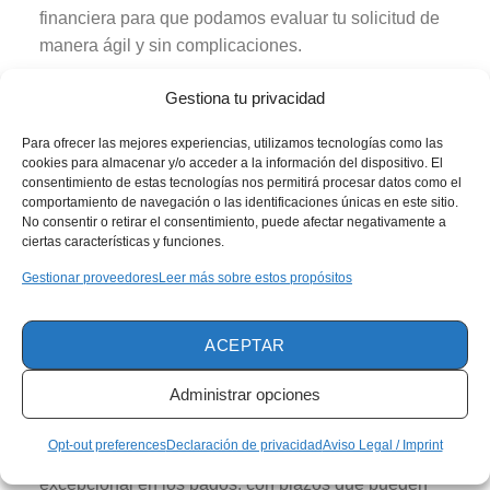
financiera para que podamos evaluar tu solicitud de
manera ágil y sin complicaciones.
Leer más artículos relacionados:
Gestiona tu privacidad
Para ofrecer las mejores experiencias, utilizamos tecnologías como las
Cada etapa de tu vida merece un préstamo personal
cookies para almacenar y/o acceder a la información del dispositivo. El
adaptado
consentimiento de estas tecnologías nos permitirá procesar datos como el
comportamiento de navegación o las identificaciones únicas en este sitio.
Experimenta la flexibilidad financiera con préstamos
No consentir o retirar el consentimiento, puede afectar negativamente a
que se adaptan a cualquier situación
ciertas características y funciones.
Gestionar proveedores
Leer más sobre estos propósitos
Ventajas que Revolucionan
Tasas de Interés que Hacen la Diferencia: Aprovecha
ACEPTAR
tasas altamente competitivas que están diseñadas para
que pagues menos y logres más con tu dinero,
Administrar opciones
comparables con las mejores del mercado.
Opt-out preferences
Declaración de privacidad
Aviso Legal / Imprint
Pagos a tu Ritmo: Disfruta de una flexibilidad
excepcional en los pagos, con plazos que pueden