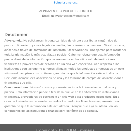
Sobre la empresa
ALPHAZEN TECHNOLOGIES LIMITED
Email:
networknewsinc@gmail.com
Disclaimer
Advertencia:
No solicitamos ninguna cantidad de dinero para liberar ningún tipo de
producto financiero, ya sea tarjeta de crédito, financiamiento o préstamo. Si esto sucede,
avísenos a través del formulario de inmediato. Observaciones: Trabajamos para mantener
toda la información lo más actualizada posible. Cabe mencionar que esta información
puede diferir de la información que se encuentra en los sitios web de instituciones
financieras o proveedores de servicios en un sitio web específico. Con respecto a las
instituciones con las que no tenemos alianzas, todos los productos enumerados en este
sitio www.kmempleos.com no tienen garantía de que la información esté actualizada.
Recuerde siempre leer los términos de uso y los términos de compra de las instituciones
financieras que elija.
Consideraciones:
Nos esforzamos por mantener toda la información actualizada y
precisa. Esta información puede diferir de lo que ve en los sitios web de instituciones
financieras, proveedores de servicios o un sitio web para productos específicos. En el
caso de instituciones no asociadas, todos los productos financieros se presentan sin
garantía de que la información esté actualizada. Siempre que elija su oferta, lea las
condiciones de las instituciones financieras y los términos de compra.
Copyright 2026 ©
KM Empleos